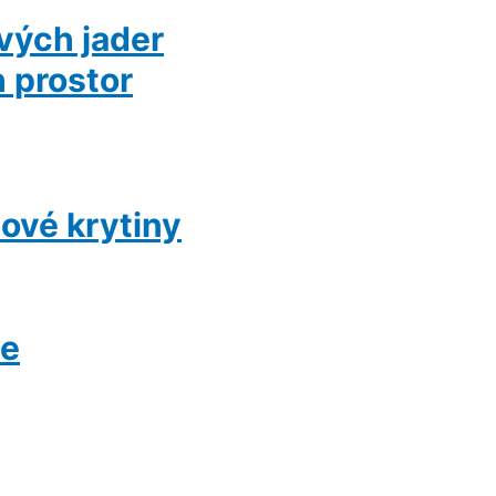
vých jader
 prostor
ové krytiny
ce