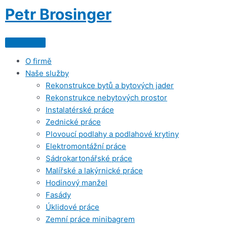
Skip
Petr Brosinger
to
content
O firmě
Naše služby
Rekonstrukce bytů a bytových jader
Rekonstrukce nebytových prostor
Instalatérské práce
Zednické práce
Plovoucí podlahy a podlahové krytiny
Elektromontážní práce
Sádrokartonářské práce
Malířské a lakýrnické práce
Hodinový manžel
Fasády
Úklidové práce
Zemní práce minibagrem