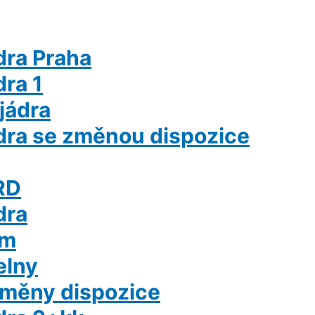
dra Praha
ra 1
jádra
dra se změnou dispozice
RD
dra
em
elny
změny dispozice