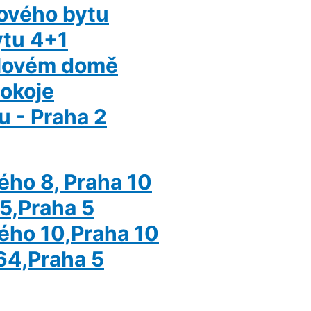
lového bytu
ytu 4+1
elovém domě
okoje
u - Praha 2
tého 8, Praha 10
5,Praha 5
tého 10,Praha 10
64,Praha 5