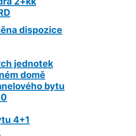
dra 2+kk
 RD
měna dispozice
ch jednotek
inném domě
anelového bytu
10
ytu 4+1
D